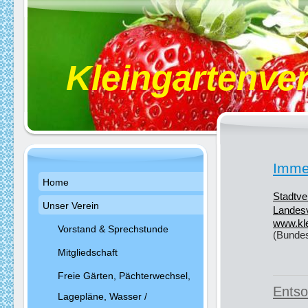
Kleingartenver
Immer
Home
Stadtve
Unser Verein
Landesv
www.kle
Vorstand & Sprechstunde
(Bundes
Mitgliedschaft
Freie Gärten, Pächterwechsel,
Entso
Lagepläne, Wasser /