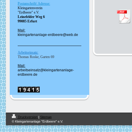
Postanschrift/ Adresse:
Kleingartenverein
"Erdbeere" e.V.
Leinefelder Weg 6
99085 Erfurt
Mail:
kleingartenanlage-erdbeere@web.de
Arbeitseinsatz:
Thomas Roske, Garten 69
Mail:
a
rbeitseinsatz@kleingartenanlage-
erdbeere.de
Druckversion
|
Sitemap
© Kleingartenanlage "Erdbeere" e.V.