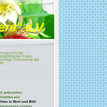
re" e.V.
einsgeschichte
abgebildeten Fotos,
 sonstige Dokumente der
te.
uch amüsanten,
chichten aus
hten in Wort und Bild'
-
tzeugnissen unserer