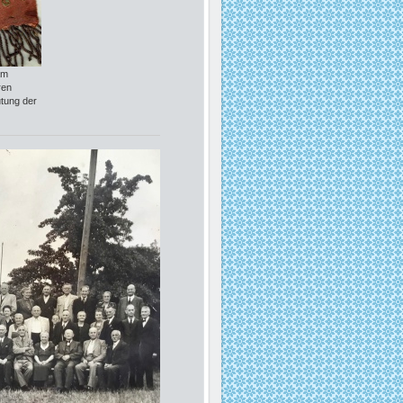
am
ren
tung der