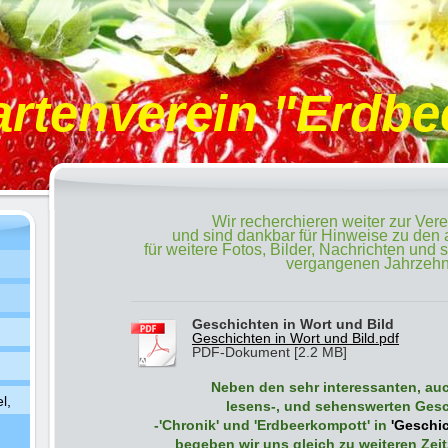
artenverein "Erdbee
Wir recherchieren weiter zur Ver
und sind dankbar für Hinweise zu den 
für weitere Fotos, Bilder, Nachrichten und
vergangenen Jahrzehn
Geschichten in Wort und Bild
Geschichten in Wort und Bild.pdf
PDF-Dokument [2.2 MB]
Neben den sehr interessanten, a
l,
lesens-, und sehenswerten Ges
-'Chronik' und 'Erdbeerkompott' in
'Geschic
begeben wir uns gleich zu weiteren Zei