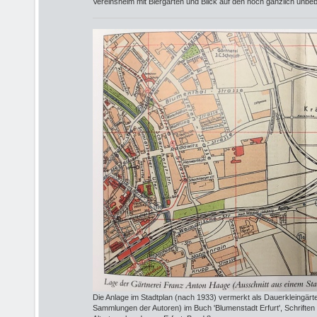
Vereinsheim mit Biergarten und Blick auf den noch gänzlich unbe
Die Anlage im Stadtplan (nach 1933) vermerkt als Dauerkleingärte
Sammlungen der Autoren) im Buch 'Blumenstadt Erfurt', Schriften